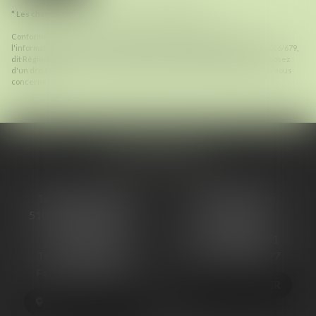
* Les champs suivis d'un astérisque sont obligatoires.
Conformément à la loi n°78-17 du 6 janvier 1978 modifiée relative à
l'informatique, aux fichiers et aux libertés, et au règlement européen 2016/679,
dit Règlement Général sur la Protection des Données (RGPD), vous disposez
d'un droit d'accès, de rectification, de suppression des informations qui vous
concernent.
NOS BUREAUX
16 cours Ormesson
48, Rue Ponsardin
51000 CHÂLONS-EN-
51100 REIMS
CHAMPAGNE
Tél :
03 26 88 66 51
Tél :
03 26 68 06 13
Fax : 03 26 88 66 77
Fax : 03 26 64 57 25
NOUS LOCALISER
NOUS LOCALISER