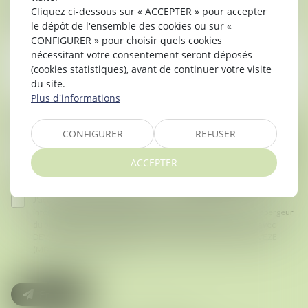
Cliquez ci-dessous sur « ACCEPTER » pour accepter
MESSAGE
le dépôt de l'ensemble des cookies ou sur «
CONFIGURER » pour choisir quels cookies
nécessitant votre consentement seront déposés
(cookies statistiques), avant de continuer votre visite
du site.
Plus d'informations
CODE DE VÉRIFICATION
CONFIGURER
REFUSER
ACCEPTER
UTILISATION DES DONNÉES
J'accepte que les informations saisies soient traitées
informatiquement par DEVARENNE AVOCATS ASSOCIES et l'hébergeur
du présent site dans le cadre de ma demande et de la relation avec
DEVARENNE AVOCATS ASSOCIES et/ou Madame Mélanie DOVEZE
(MD) qui peut en découler.
Envoyer