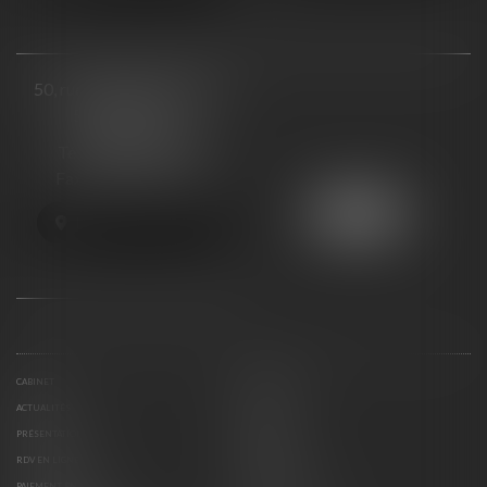
50, rue Raymond Poincaré
54000 NANCY
Tél :
03 83 57 33 27
Fax : 03 83 57 33 28
NOUS LOCALISER
CABINET
COMPÉTENCES
ACTUALITÉS
CONTACT
PRÉSENTATION
HONORAIRES
RDV EN LIGNE
ESPACE CLIENT
PAIEMENT EN LIGNE
PLAN DU SITE