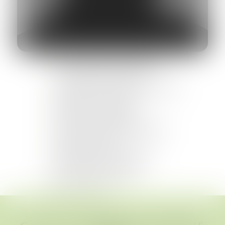
Taxe et vérifications des dépens
Contentieux droit du travail
Classement et archivage des dossiers
Gestion des fournisseurs
Urgences en secrétariat
Accueil et standard téléphonique
Gestion du courrier
Gestion de la documentation
Événementiel du cabinet
Tél. :
03 26 68 06 13