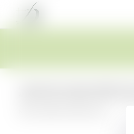
Le cabinet offre à ses clients la possibilité de pa
Avant de procéder au règlement, munissez-vous d
Merci de remplir le formulaire suivant :