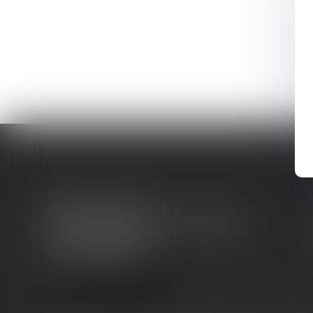
16 cours Ormesson
51000 CHÂLONS-EN-CHAMPAGNE
Tél :
03 26 68 06 13
Fax : 03 26 64 57 25
NOUS LOCALISER