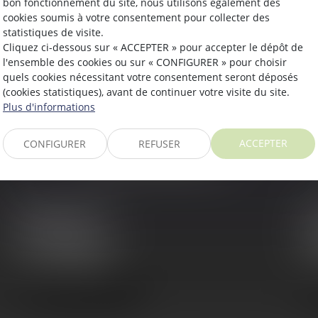
bon fonctionnement du site, nous utilisons également des
Référence
cookies soumis à votre consentement pour collecter des
statistiques de visite.
Cliquez ci-dessous sur « ACCEPTER » pour accepter le dépôt de
l'ensemble des cookies ou sur « CONFIGURER » pour choisir
Valider
quels cookies nécessitant votre consentement seront déposés
(cookies statistiques), avant de continuer votre visite du site.
Plus d'informations
ACCEPTER
CONFIGURER
REFUSER
NOS BUREAUX
48, Rue Ponsardin
50
51100 REIMS
5
Tél :
03 26 88 66 51
Té
Fax : 03 26 88 66 77
Fa
NOUS LOCALISER