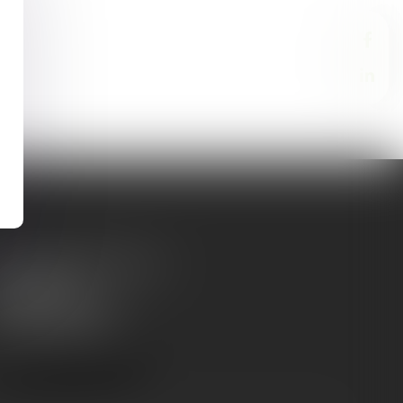
, rue Raymond Poincaré
4000 NANCY
l :
03 83 57 33 27
x : 03 83 57 33 28
NOUS LOCALISER