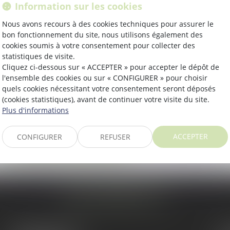
Information sur les cookies
Nous avons recours à des cookies techniques pour assurer le
Se connecter
bon fonctionnement du site, nous utilisons également des
cookies soumis à votre consentement pour collecter des
statistiques de visite.
Cliquez ci-dessous sur « ACCEPTER » pour accepter le dépôt de
Mot de passe perdu
l'ensemble des cookies ou sur « CONFIGURER » pour choisir
quels cookies nécessitant votre consentement seront déposés
Identifiant
(cookies statistiques), avant de continuer votre visite du site.
Plus d'informations
ACCEPTER
CONFIGURER
REFUSER
Réinitialiser mon mot de passe
NOS BUREAUX