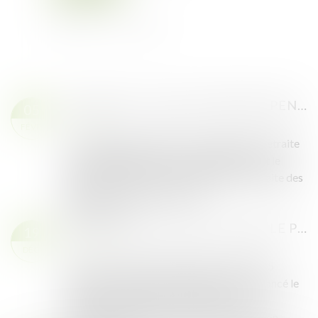
RETRAITES : ÉVOLUTIONS DES PENSIONS CNRACL AU 1ER JANVIER 2025, CE QU'IL FAUT SAVOIR
05
Droit public
FÉVR.
En ce début d’année 2025, les régimes de retraite
et d’invalidité de la fonction publique, dont le
régime CNRACL (Caisse nationale de retraite des
agents des collectivités local...
Lire la suite
BUDGET 2025 : QU’EST-CE QUE LE PROJET DE LOI DE FINANCES SPÉCIALE ?
19
Droit public
DÉC.
Lors de son intervention télévisée du jeudi 5
décembre 2024, Emmanuel Macron a annoncé le
dépôt d’un projet de « loi spéciale » pour
reconduire le budget 2024 jusqu’à l’adoption...