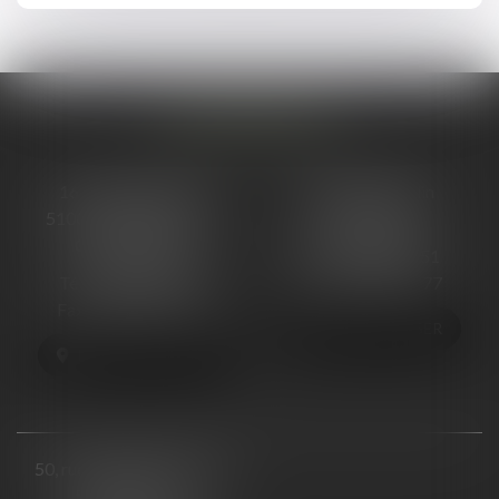
NOS BUREAUX
16 cours Ormesson
48, Rue Ponsardin
51000 CHÂLONS-EN-
51100 REIMS
CHAMPAGNE
Tél :
03 26 88 66 51
Tél :
03 26 68 06 13
Fax : 03 26 88 66 77
Fax : 03 26 64 57 25
NOUS LOCALISER
NOUS LOCALISER
50, rue Raymond Poincaré
54000 NANCY