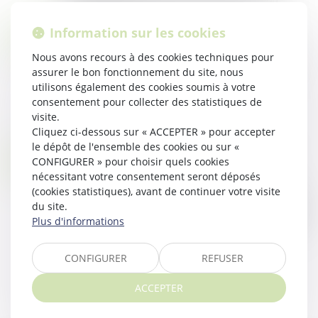
Lire la suite
Information sur les cookies
L'INEFFICACITÉ DE LA DEMANDE PRÉALABLE DANS L'INTERRUPTION DU DÉLAI DE PRESCRIPTION EN MATIÈRE D'EXPROPRIATION ET DE DROIT DE RÉTROCESSION
03
Droit public
OCT.
Nous avons recours à des cookies techniques pour
L'expropriation pour cause d'utilité publique est
assurer le bon fonctionnement du site, nous
utilisons également des cookies soumis à votre
une procédure par laquelle l'État ou une
consentement pour collecter des statistiques de
collectivité publique peut contraindre un
visite.
propriétaire à céder son bien immobilier, mo...
Cliquez ci-dessous sur « ACCEPTER » pour accepter
Lire la suite
le dépôt de l'ensemble des cookies ou sur «
LA PROTECTION LIMITÉE DE LA COLLECTIVITÉ PUBLIQUE À CERTAINS AGENTS PUBLICS EST CONTRAIRE À LA CONSTITUTION
31
CONFIGURER » pour choisir quels cookies
Droit public
nécessitant votre consentement seront déposés
JUIL.
(cookies statistiques), avant de continuer votre visite
L’article L 134-4 du Code général de la fonction
du site.
publique accorde une protection fonctionnelle des
Plus d'informations
agents publics pour des faits qui « n’ont pas le
caractère d’une faute personn...
CONFIGURER
REFUSER
Lire la suite
ACCEPTER
<<
<
1
2
>
>>