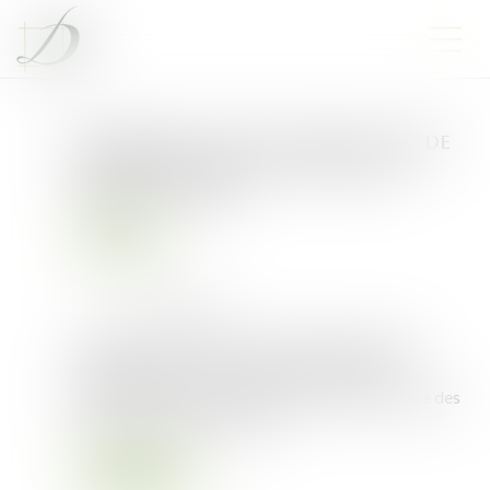
PLF 2025 : vers une réduction de
l'indemnisation des agents en
arrêt maladie
Droit public
Publié le :
05/03/2025
Source :
www.weka.fr
Le projet de loi de finances (PLF) 2025, adopté
définitivement le 6 février 2025, modifie en
profondeur la prise en charge des arrêts maladie des
fonctionnaires territoriaux...
Lire la suite