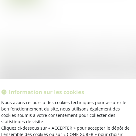
oit public
/
Droit de l'urbanisme
 décret, paru ce 20 novembre, opère plusieurs mesures de
rtant sur le régime des autorisations d’urbanisme dans un
oduction facilitée de logemen...
ire la suite
Information sur les cookies
oit public
/
Droit de l'urbanisme
Nous avons recours à des cookies techniques pour assurer le
bon fonctionnement du site, nous utilisons également des
 droit de passage permet au propriétaire d’un terrain encl
cookies soumis à votre consentement pour collecter des
pourvu d’accès à la voie publique, de réclamer à ses voisi
statistiques de visite.
 passage sur leurs f...
Cliquez ci-dessous sur « ACCEPTER » pour accepter le dépôt de
l'ensemble des cookies ou sur « CONFIGURER » pour choisir
ire la suite