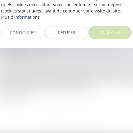
quels cookies nécessitant votre consentement seront déposés
(cookies statistiques), avant de continuer votre visite du site.
oit public
/
Droit de l'urbanisme
Plus d'informations
éro artificialisation nette", "ZAN" : des gros mots pour les 
me s'ils partagent la nécessité de conserver l'objectif 205
ACCEPTER
CONFIGURER
REFUSER
oupe de suivi sur la strat...
ire la suite
oit public
/
Droit de l'urbanisme
ors que 373 100 permis de construire ont été accordés en 
5 900 de moins par rapport à 2022 (-23,7%), la Cour des 
aminé du point de vue du citoyen-dema...
ire la suite
...
<<
<
1
2
3
4
5
6
7
>
>>