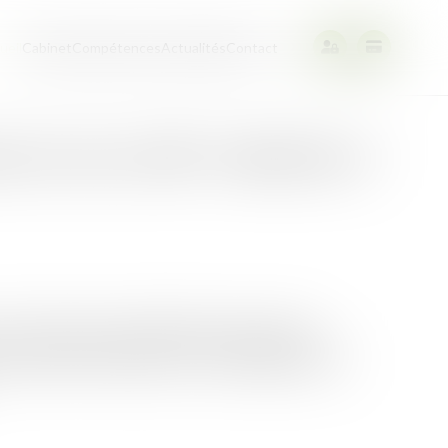
ueil
Cabinet
Compétences
Actualités
Contact
ion sur les ABF : périmètre et
 une mission essentielle de protection du
 monuments historiques. Ils sont également au