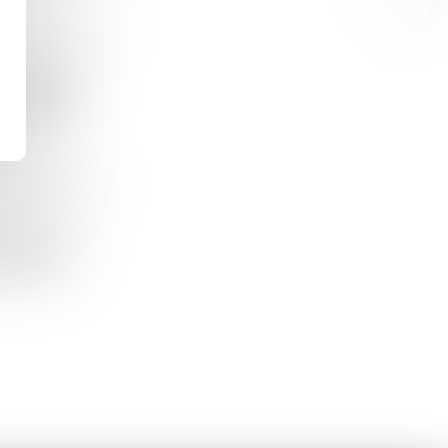
ZAN : POUR LE SÉNAT, IL FAUT GARDER L'OBJECTIF MAIS CHANGER LA MÉTHODE
élus locaux,
0, selon le
DEMANDE DE PERMIS DE CONSTRUIRE : UNE PROCÉDURE "COMPLEXE"
2023, soit
comptes a