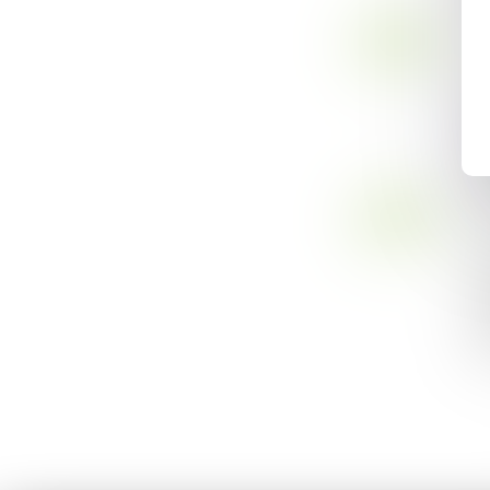
25
Dr
OCT.
"Z
mê
gr
L
18
Dr
OCT.
Al
11
ex
L