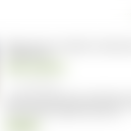
Acc
Publication du rapport d’informat
compétences
Droit public
Droit de l'urbanisme
Publié le :
14/11/2024
Source :
www.actu-juridique.fr
Les architectes des bâtiments de France (ABF) exercent
patrimoine paysager, en particulier dans les abords des
cœur de la transition écologique dans le bâti ancien...
Lire la suite