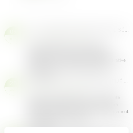
PLU : IMPLANTATION EN LIMITE SÉPARATIVE ET CONDITIONS D’ÉCLAIREMENT DE L’IMMEUBLE DE VOISIN
09
Droit public
/
Droit de l'urbanisme
JUIN
Le Conseil d’État précise la portée de la
disposition du PLU de Paris selon laquelle
l’implantation d’un immeuble en limite séparative
peut être refusée si elle porte gravement...
Lire la suite
EXPROPRIATION D’UN BIEN SITUÉ EN ZAC ET DATE DE RÉFÉRENCE POUR LA DÉTERMINATION DU PRIX
28
Droit public
/
Droit de l'urbanisme
AVR.
En matière d’expropriation pour cause d’utilité
publique, lorsque le bien exproprié est situé à
l’intérieur du périmètre d’une zone d’aménagement
concertée (ZAC), la date de réf...
Lire la suite
URBANISME : ADAPTATION ET MODIFICATIONS DES DESTINATIONS ET SOUS-DESTINATIONS DES CONSTRUCTIONS