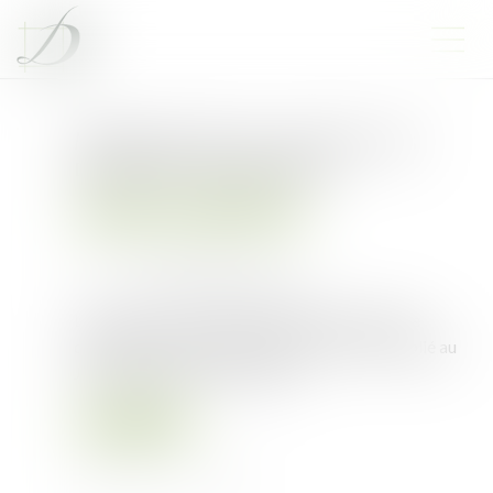
Modification du contenu des
demandes d’urbanisme
Droit public
Droit de l'urbanisme
Publié le :
02/06/2023
Source :
www.lemag-juridique.com
L’arrêté du 17 avril 2023 relatif aux dossiers de
demande d’autorisation d’urbanisme a été publié au
Journal officiel le 3 mai 2023...
Lire la suite