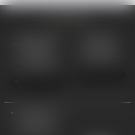
NOS BUREAUX
16 cours Ormesson
48, Rue Ponsardin
51000 CHÂLONS-EN-
51100 REIMS
CHAMPAGNE
Tél :
03 26 88 66 51
Tél :
03 26 68 06 13
Fax : 03 26 88 66 77
Fax : 03 26 64 57 25
NOUS LOCALISER
NOUS LOCALISER
50, rue Raymond Poincaré
54000 NANCY
Tél :
03 83 57 33 27