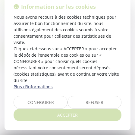
20
Information sur les cookies
Droit public
/
Droit de l'urbanisme
AVR.
Le décret n° 2023-195 du 22 mars 2023 adapte le
Nous avons recours à des cookies techniques pour
contenu prévu par le code de l'urbanisme en
assurer le bon fonctionnement du site, nous
utilisons également des cookies soumis à votre
matière de destination des constructions. Il
consentement pour collecter des statistiques de
prévoit les mesures suivantes...
visite.
Lire la suite
Cliquez ci-dessous sur « ACCEPTER » pour accepter
QUELLE DATE DE RÉFÉRENCE RETENIR POUR APPRÉCIER SI LE TERRAIN EXPROPRIÉ SOUMIS AU DUP EST À BÂTIR ?
14
le dépôt de l'ensemble des cookies ou sur «
Droit public
/
Droit de l'urbanisme
CONFIGURER » pour choisir quels cookies
AVR.
nécessitant votre consentement seront déposés
La date de référence prévue par le Code de
(cookies statistiques), avant de continuer votre visite
l’urbanisme en cas d’expropriation d’un bien
du site.
soumis au droit de préemption urbain s’applique
Plus d'informations
également pour la qualification de terrai...
Lire la suite
CONFIGURER
REFUSER
ACCEPTER
...
<<
<
6
7
8
9
10
11
12
>
>>