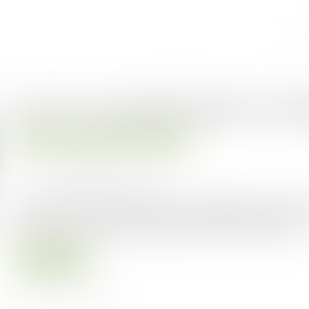
Acc
L’accès aux marchés publics est si
Droit public
Droit de la commande publique
Publié le :
29/01/2025
Source :
cabinet-rs.expert-infos.com
Un certain nombre de mesures de simplification destinées
entreprises aux marchés publics viennent d’être prises..
Lire la suite