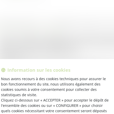
oit public
/
Droit de la commande publique
e décret n° 2024-1217 prolonge jusqu'au 31 décembre 2025
mporaire de dispense de publicité et de mise en concurre
rchés de travaux d'un montant inférie...
ire la suite
Information sur les cookies
oit public
/
Droit de la commande publique
 commissariat général au développement durable publie un
Nous avons recours à des cookies techniques pour assurer le
bon fonctionnement du site, nous utilisons également des
Obligation d’acquisition de biens issus du réemploi, de la ré
cookies soumis à votre consentement pour collecter des
ntenant de la matière...
statistiques de visite.
ire la suite
Cliquez ci-dessous sur « ACCEPTER » pour accepter le dépôt de
l'ensemble des cookies ou sur « CONFIGURER » pour choisir
quels cookies nécessitant votre consentement seront déposés
oit public
/
Droit de la commande publique