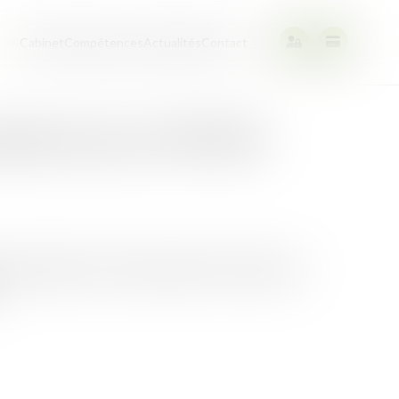
ueil
Cabinet
Compétences
Actualités
Contact
mplifié pour les TPE-PME
 à faciliter l’accès des petites et moyennes
.