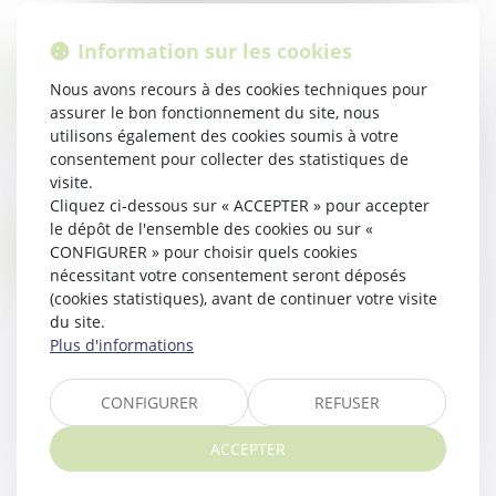
d’exclusion des procédures de passatio...
Information sur les cookies
Lire la suite
L’ADMINISTRATION APPORTE DES PRÉCISIONS SUR LES PRINCIPES DE DÉTERMINATION DES PRIX DE TRANSFERT
21
Nous avons recours à des cookies techniques pour
Droit public
/
Droit de la commande publique
assurer le bon fonctionnement du site, nous
DÉC.
utilisons également des cookies soumis à votre
Les commentaires administratifs sur les principes
consentement pour collecter des statistiques de
de détermination des prix de transfert viennent
visite.
d'être aménagés...
Cliquez ci-dessous sur « ACCEPTER » pour accepter
Lire la suite
le dépôt de l'ensemble des cookies ou sur «
LA PRODUCTION DES CERTIFICATS FISCAUX ET SOCIAUX DOIT INTERVENIR AVANT LA SIGNATURE DU MARCHÉ
13
CONFIGURER » pour choisir quels cookies
Droit public
/
Droit de la commande publique
nécessitant votre consentement seront déposés
DÉC.
(cookies statistiques), avant de continuer votre visite
Le candidat auquel il est envisagé d'attribuer le
du site.
marché doit produire des documents attestant
Plus d'informations
notamment qu'il est à jour de ses obligations
fiscales et sociales avant la signat...
CONFIGURER
REFUSER
Lire la suite
ACCEPTER
<<
<
1
2
3
4
5
6
7
>
>>