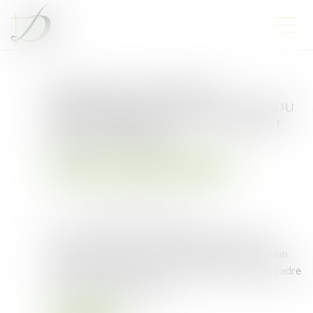
Égalité des candidats et
détermination de l’avantage indu
dans l’attribution d’un contrat
de marché public
Droit public
Droit de la commande publique
Publié le :
30/11/2023
Source :
www.lemag-juridique.com
Par un arrêt du 15 novembre 2023, la Cour de
cassation se penche sur une demande en annulation
d’une procédure de mise en concurrence dans le cadre
de la commande publique...