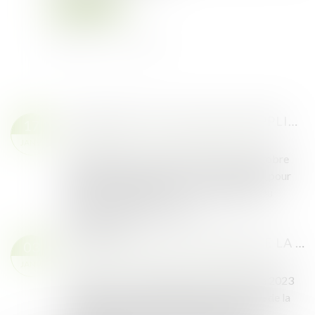
Lire la suite
UN DÉCRET FIXE LE SEUIL D'APPLICATION DES OFFRES VARIABLES DANS LES PROCÉDURES DE PASSATION DES MARCHÉS PASSÉS PAR LES ENTITÉS ADJUDICATRICES
17
Droit public
/
Droit de la commande publique
JANV.
.L’article 28 de la loi n° 2023-973 du 23 octobre
2023 relative à l’industrie verte a introduit, pour
les entités adjudicatrices, une dérogation au
principe d’interdiction des o...
Lire la suite
NOUVEAU CAS D'EXCLUSION DE LA COMMANDE PUBLIQUE POUR LES ENTREPRISES QUI NE SATISFONT PAS À LEUR OBLIGATION DE PUBLICATION D'INFORMATIONS EN MATIÈRE DE DURABILITÉ
03
Droit public
/
Droit de la commande publique
JANV.
L’article 27 de l’ordonnance du 6 décembre 2023
introduit dans la partie législative du Code de la
commande publique un nouveau dispositif