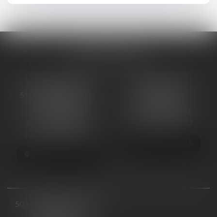
NOS BUREAUX
16 cours Ormesson
48, Rue Ponsardin
51000 CHÂLONS-EN-
51100 REIMS
CHAMPAGNE
Tél :
03 26 88 66 51
Tél :
03 26 68 06 13
Fax : 03 26 88 66 77
Fax : 03 26 64 57 25
NOUS LOCALISER
NOUS LOCALISER
50, rue Raymond Poincaré
54000 NANCY