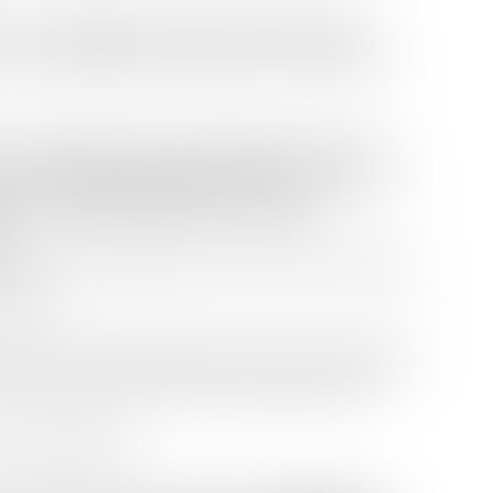
 le Conseil d'État a été saisi le 18 novembre
ur la comptabilité d’un projet avec les objectifs
ré à un bailleur social. Ce dernier portait sur un
e était
couverte par une OAP
qui imposait que
, situées le long d’une voie, soient
.
nforme à cette exigence, des riverains ont saisi le
struire.
 le permis, considérant que celui-ci ne permettait
ez-de-chaussée, et qu’il contrevenait donc aux
e Conseil d'État.