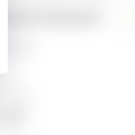
antes, doivent être interprétées dans leur
mpatibles avec les orientations générales
2024, n°
489066
DISPONIBILITÉ D’OFFICE APRÈS UN DÉTACHEMENT : UN AGENT TERRITORIAL PEUT BÉNÉFICIER DE L’ALLOCATION CHÔMAGE
 de solliciter
ossibilité,