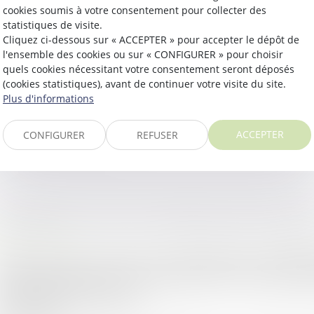
cookies soumis à votre consentement pour collecter des
statistiques de visite.
Cette décision rappelle que les
OAP, bien que contraign
Cliquez ci-dessous sur « ACCEPTER » pour accepter le dépôt de
globalité
pour permettre la mise en œuvre de projets co
l'ensemble des cookies ou sur « CONFIGURER » pour choisir
quels cookies nécessitant votre consentement seront déposés
d’aménagement du territoire, sans rigidité excessive.
(cookies statistiques), avant de continuer votre visite du site.
Plus d'informations
Référence de l’arrêt : Arrêt du Conseil d'État du 18 novembre 
ACCEPTER
CONFIGURER
REFUSER
tualités du cabinet
ns le cadre de ses fonctions, un agent public a la possibilité
n détachement pour une certaine durée, tout en ayant la p
nformément à l’article 10...