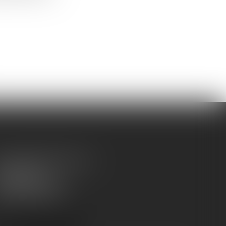
, rue Raymond Poincaré
4000 NANCY
l :
03 83 57 33 27
x : 03 83 57 33 28
NOUS LOCALISER