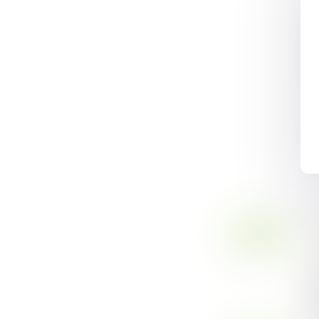
06
Ac
MARS
Da
so
co