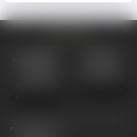
NOS BUREAUX
16 cours Ormesson
48, Rue Ponsardin
51000 CHÂLONS-EN-
51100 REIMS
CHAMPAGNE
Tél :
03 26 88 66 51
Tél :
03 26 68 06 13
Fax : 03 26 88 66 77
Fax : 03 26 64 57 25
NOUS LOCALISER
NOUS LOCALISER
50, rue Raymond Poincaré
54000 NANCY