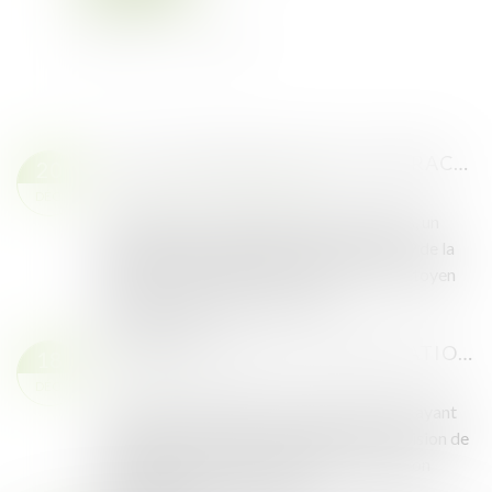
AUTO-INCRIMINATION ET INFRACTIONS : FOCUS SUR L’ARTICLE L. 480-1 DU CODE DE L’URBANISME
20
Droit public
/
Droit de l'urbanisme
DÉC.
En matière de constatation des infractions, un
principe fondamental découle de l’article 9 de la
Déclaration des droits de l’homme et du citoyen
de 1789 : nul ne peut être contr...
Lire la suite
VADEMECUM DE LA CONTESTATION DE L’OFFRE D’UNE SAFER
18
Droit rural
DÉC.
Un couple, propriétaire de biens agricoles ayant
assigné une SAFER en annulation de la décision de
préemption et, à titre subsidiaire, en révision
judiciaire du prix offert par...