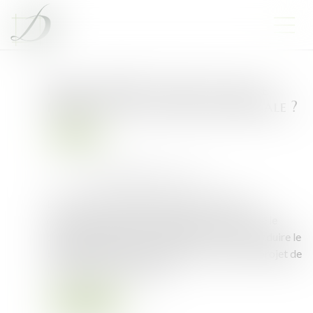
Budget 2025 : qu’est-ce que le
projet de loi de finances spéciale ?
Droit public
Publié le :
19/12/2024
Source :
www.leclubdesjuristes.com
Lors de son intervention télévisée du jeudi 5
décembre 2024, Emmanuel Macron a annoncé le
dépôt d’un projet de « loi spéciale » pour reconduire le
budget 2024 jusqu’à l’adoption d’un nouveau projet de
loi de finances pour 2025...
Lire la suite