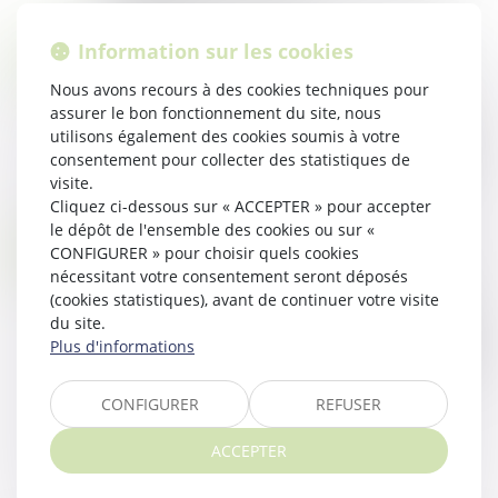
Lire la suite
Information sur les cookies
CONSTRUCTION SANS AUTORISATION : IMPACT SUR LE FERMAGE DU BAIL RENOUVELÉ
11
Droit rural
/
Cession d'exploitation et baux ruraux
DÉC.
Nous avons recours à des cookies techniques pour
La Cour de cassation a rappelé, le 28 novembre
assurer le bon fonctionnement du site, nous
utilisons également des cookies soumis à votre
dernier, les règles en matière de fermage lors du
consentement pour collecter des statistiques de
renouvellement d’un bail rural, lorsqu’un preneur
visite.
effectue des constructions san...
Cliquez ci-dessous sur « ACCEPTER » pour accepter
Lire la suite
le dépôt de l'ensemble des cookies ou sur «
AUTORISATIONS D’URBANISME : UN DÉCRET INTRODUIT DE LA SOUPLESSE POUR CERTAINS PROJETS D’AMÉNAGEMENT
06
CONFIGURER » pour choisir quels cookies
Droit public
/
Droit de l'urbanisme
nécessitant votre consentement seront déposés
DÉC.
(cookies statistiques), avant de continuer votre visite
Un décret, paru ce 20 novembre, opère plusieurs
du site.
mesures de simplification portant sur le régime
Plus d'informations
des autorisations d’urbanisme dans une logique de
production facilitée de logemen...
CONFIGURER
REFUSER
Lire la suite
ACCEPTER
...
...
<<
<
6
7
8
9
10
11
12
>
>>