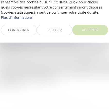
l'ensemble des cookies ou sur « CONFIGURER » pour choisir
ire la suite
quels cookies nécessitant votre consentement seront déposés
(cookies statistiques), avant de continuer votre visite du site.
Plus d'informations
oit rural
 grand nombre d’exploitations en agriculture biologique 
ACCEPTER
CONFIGURER
REFUSER
tuellement en difficulté, en raison notamment de la forte 
emande des consommateurs en produits...
ire la suite
ES SOUTIENS PUBLICS AUX ÉLEVEURS DE BOVIN
oit rural
élevage bovin représente une composante significative de 
ançaise. En 2020, on dénombre 91 123 exploitations spéci
evage de bovins (lait, viande et...
ire la suite
<<
<
1
2
3
4
5
>
>>