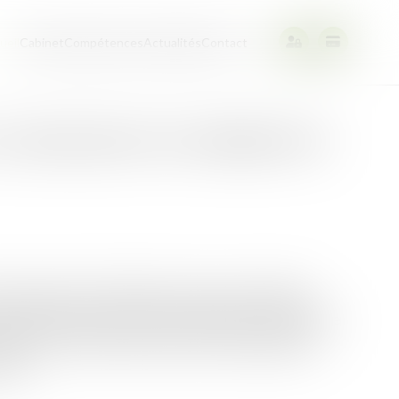
ueil
Cabinet
Compétences
Actualités
Contact
u descendant du fermier âgé
e demande de résiliation formée par le bailleur
 décès du preneur, le droit au bail de ce dernier se
fants, que ces derniers aient ou non participé à
cès...