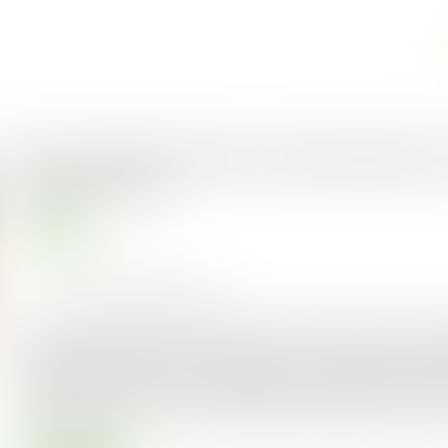
Acc
Pas de dévolution automatique a
de deux ans
Droit rural
Publié le :
18/10/2023
Source :
www.lemag-juridique.com
Dans le cadre d’un bail commercial, en l'absence de tout
dans le délai de six mois à compter de sa connaissance du
poursuit au profit de son conjoint survivant et de ses en
l'exploitation au cours des cinq années antérieures au dé