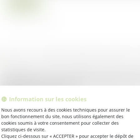
Lire la suite
ALIDITÉ DE LA MISE EN DEMEURE DE PAYER LE
oit rural
e propriétaire de parcelles de vigne met en demeure, par 
commandée AR, sa preneuse à bail rural de payer les arrié
s au titre de deux années, puis s...
ire la suite
Information sur les cookies
Nous avons recours à des cookies techniques pour assurer le
oit rural
bon fonctionnement du site, nous utilisons également des
 augmentant le budget agricole 2024 de 1 milliard d’euros
cookies soumis à votre consentement pour collecter des
statistiques de visite.
23, le Gouvernement veut afficher des moyens à la « plani
Cliquez ci-dessous sur « ACCEPTER » pour accepter le dépôt de
ologique » à la hauteur des atten...