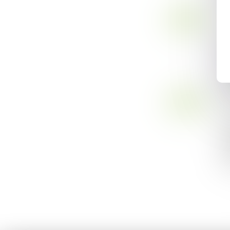
29
Dr
JUIN
Se
pu
an
L
22
Dr
JUIN
Qu
su
ré
L