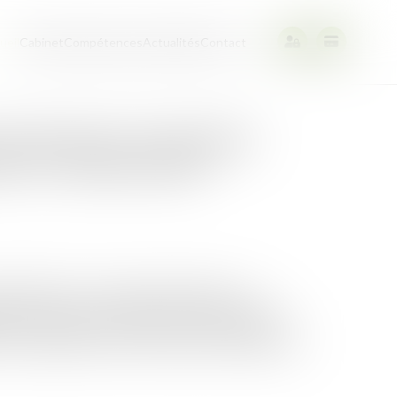
ueil
Cabinet
Compétences
Actualités
Contact
ajustements techniques
ts en consultation
uin 2023 une consultation publique – et
lication présentés comme des « ajustements »
en application de la loi Climat et Résilience...