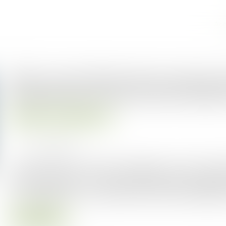
Acc
ZAN : pas de révolution mais des 
d'importance dans les deux décre
Droit public
Droit de l'urbanisme
Publié le :
06/07/2023
Source :
www.weka.fr
Le ministère de la Transition écologique a ouvert le 13 j
ce jusqu’au 4 juillet – sur deux projets de décret d’app
et « compléments » aux deux décrets du 29 avril 2022 pris 
Lire la suite