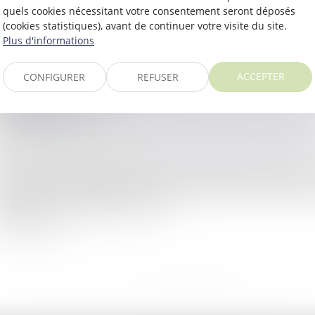
quels cookies nécessitant votre consentement seront déposés
(cookies statistiques), avant de continuer votre visite du site.
oit public
/
Droit de l'urbanisme
Plus d'informations
lon l’article L 322-3 du code de l'expropriation pour cause d
blique, la qualification de terrains à bâtir est réservée aux 
ACCEPTER
CONFIGURER
REFUSER
 avant l'ouverture de...
ire la suite
oit public
/
Droit de l'urbanisme
and la règle de fond méconnue par le permis de construir
pprimée, ou modifiée de telle sorte qu’elle n’est plus méc
gularisation consécutive à un s...
ire la suite
...
<<
<
6
7
8
9
10
11
12
>
>>