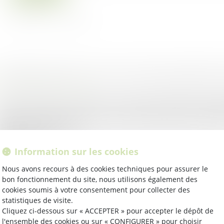
oit public
/
Droit de l'urbanisme
 vertu de l’article L. 600-5-1 du Code de l’urbanisme, le ju
isi d’un recours à l’encontre d’une autorisation d’urbanisme
time que celle-ci est...
ire la suite
Information sur les cookies
oit public
/
Droit de l'urbanisme
Nous avons recours à des cookies techniques pour assurer le
bon fonctionnement du site, nous utilisons également des
 délivrance d’un permis de construire un bâtiment à usage 
cookies soumis à votre consentement pour collecter des
reaux n’impliquant pas le droit d’utiliser le terrain comme
statistiques de visite.
hicules, un classement ultér...
Cliquez ci-dessous sur « ACCEPTER » pour accepter le dépôt de
l'ensemble des cookies ou sur « CONFIGURER » pour choisir
ire la suite