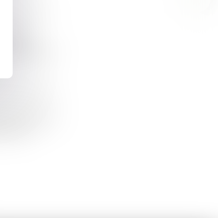
EXPROPRIATION ET QUALIFICATION DU TERRAIN À BÂTIR : IMPOSSIBILITÉ POUR LE JUGE DE PRENDRE EN CONSIDÉRATION UN PROJET DE RÉVISION DU PLAN DE PRÉVENTION DES RISQUES
'utilité
terrains qui, un
APRÈS UN SURSIS À STATUER DU JUGE, LA RÉGULARISATION DU PERMIS IMPLIQUE TOUJOURS UN ACTE FORMEL
e a ensuite été
onnue, la