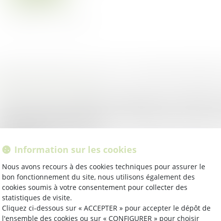
oit public
/
Droit de l'urbanisme
 texte précise les modalités d’affichage et de notification 
éfectoral autorisant l’accès à un immeuble par les agents 
ouvrage, dans le cadre de la...
ire la suite
Information sur les cookies
oit public
/
Droit de l'urbanisme
Nous avons recours à des cookies techniques pour assurer le
bon fonctionnement du site, nous utilisons également des
expropriation pour cause d’utilité publique autorise les or
cookies soumis à votre consentement pour collecter des
acquérir, contre indemnisation, des parcelles appartenant
statistiques de visite.
opriétaires privés. Cette indem...
Cliquez ci-dessous sur « ACCEPTER » pour accepter le dépôt de
l'ensemble des cookies ou sur « CONFIGURER » pour choisir
ire la suite