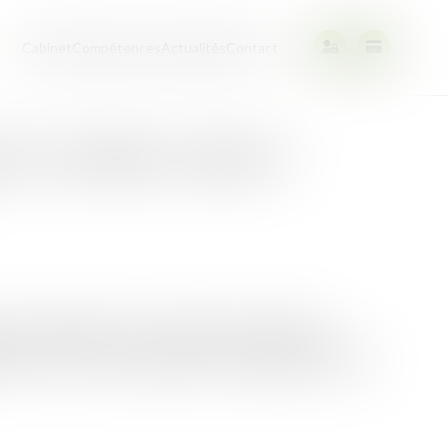
ueil
Cabinet
Compétences
Actualités
Contact
Trace supprime l’objectif
x pour appliquer les contraintes de sobriété
a loi « Trace » qui permettra aux régions de fixer