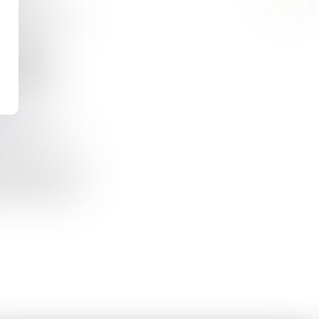
VILLES : LE CHANGEMENT CLIMATIQUE IMPOSE DES ADAPTATIONS URBAINES
ocessus de
es les plus
OAP : L’APPRÉCIATION DE LA QUALIFICATION DE TERRAIN À BÂTIR SE FAIT À L’ÉCHELLE DE LA ZONE ET NON PARCELLE PAR PARCELLE !
anisme (PLU) des
Concrètement,