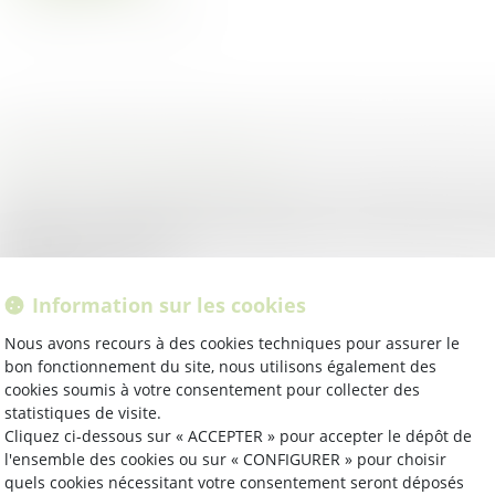
oit public
/
Droit de la commande publique
rsque l’entreprise titulaire adresse à la commune des fac
aduisant une augmentation significative du coût de la prest
 sénateur Jean Louis...
ire la suite
Information sur les cookies
oit public
/
Droit de la commande publique
Nous avons recours à des cookies techniques pour assurer le
bon fonctionnement du site, nous utilisons également des
e nouvelle fois le juge administratif sanctionne le recours
cookies soumis à votre consentement pour collecter des
ec négociation au motif que l'une des conditions prévues p
statistiques de visite.
mmande publique n'est pa...
Cliquez ci-dessous sur « ACCEPTER » pour accepter le dépôt de
l'ensemble des cookies ou sur « CONFIGURER » pour choisir
ire la suite
quels cookies nécessitant votre consentement seront déposés