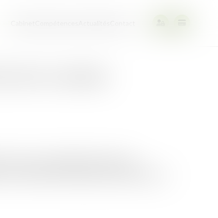
ueil
Cabinet
Compétences
Actualités
Contact
é peut-il obtenir
 n'est pas susceptible d'être lésé par
 est le résultat du manquement qu'il dénonce...