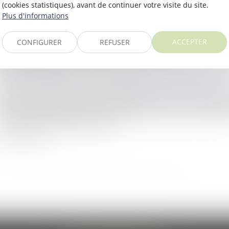
(cookies statistiques), avant de continuer votre visite du site.
oit public
/
Droit de la commande publique
Plus d'informations
 décret 2022-1683 du 28 décembre 2022 publié entre les f
ode de la Commande Publique à compter du 1er janvier 202
ACCEPTER
CONFIGURER
REFUSER
ire la suite
oit public
/
Droit de la commande publique
gé, dans le cadre d’un marché public de travaux, que la pr
entenaire applicable jusqu’en 2008 à l’action en responsab
nstructeur pour faute assimi...
ire la suite
<<
<
1
2
3
4
5
6
7
>
>>