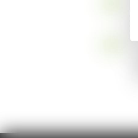
26
Dr
JANV.
Le
C
L
04
Dr
JANV.
Ju
tr
co
L