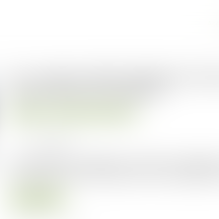
Acc
Un candidat irrégulièrement évinc
l'annulation du marché ?
Droit public
Droit de la commande publique
Publié le :
07/12/2022
Source :
www.weka.fr
Un candidat dont la candidature ou l'offre est irrégulière
les manquements qu'il invoque sauf si cette irrégularité
Lire la suite