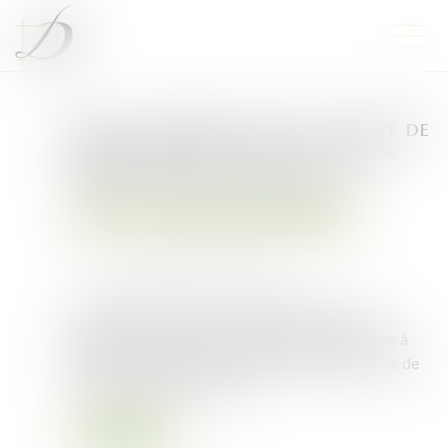
Mise à disposition d’une société de
terres agricoles louées : gare à
l’information du bailleur !
Droit rural
Cession d'exploitation et baux ruraux
Publié le :
15/02/2023
Source :
cabinet-rs.expert-infos.com
L’exploitant agricole qui s’abstient d’aviser son
bailleur de la mise à disposition des terres louées à
une société risque de se voir ultérieurement privé de
la faculté de céder son bail...
Lire la suite