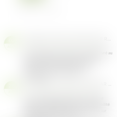
L’ANNULATION DU CONGÉ POUR REPRISE FAIT DISPARAÎTRE LE CONGÉ ET OUVRE DROIT À LA RÉPARATION DU PRÉJUDICE DU PRENEUR
02
Droit rural
/
Cession d'exploitation et baux ruraux
AOÛT
Saisie d’un litige où des bailleurs avaient délivré au
preneur, titulaire d'un bail rural à long terme
portant sur des parcelles de terres leur
appartenant, mises à dispositions...
Lire la suite
DE LA RÉPÉTITION DE L’INDU PAR LE BAILLEUR RURAL
28
Droit rural
/
Cession d'exploitation et baux ruraux
JUIN
Par acte authentique daté de 2007, un couple
gérant une exploitation agricole à responsabilité
limitée a consenti un bail rural à long terme, sur
des parcelles antérieurement ex...