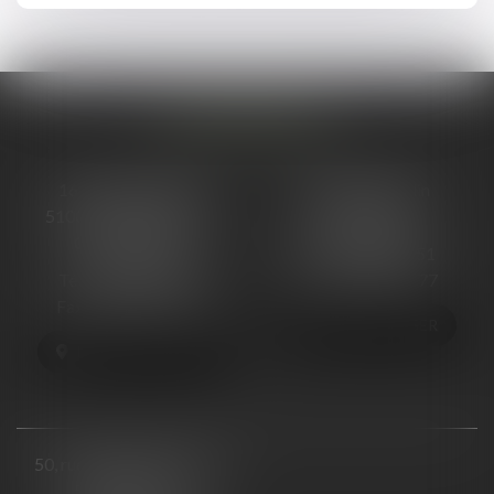
NOS BUREAUX
16 cours Ormesson
48, Rue Ponsardin
51000 CHÂLONS-EN-
51100 REIMS
CHAMPAGNE
Tél :
03 26 88 66 51
Tél :
03 26 68 06 13
Fax : 03 26 88 66 77
Fax : 03 26 64 57 25
NOUS LOCALISER
NOUS LOCALISER
50, rue Raymond Poincaré
54000 NANCY