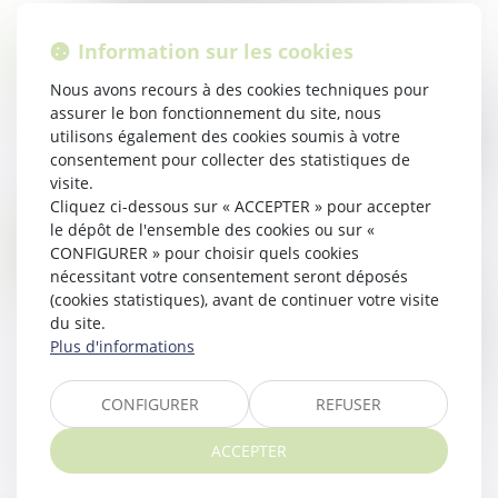
Lire la suite
Information sur les cookies
EXONÉRATION DES BIENS RURAUX LOUÉS PAR BAIL À LONG TERME : DU NOUVEAU ?
26
Droit rural
/
Cession d'exploitation et baux ruraux
AVR.
Nous avons recours à des cookies techniques pour
Dans la mesure où le plafond de l’exonération vient
assurer le bon fonctionnement du site, nous
utilisons également des cookies soumis à votre
d’être porté de 300 000 € à 500 000 €, il n’est pas
consentement pour collecter des statistiques de
envisagé pour le moment de déplafonner la valeur
visite.
des biens agricoles donn...
Cliquez ci-dessous sur « ACCEPTER » pour accepter
Lire la suite
le dépôt de l'ensemble des cookies ou sur «
DEMANDE D’INDEMNISATION POUR AMÉLIORATIONS APPORTÉES AU FONDS LOUÉ ET RAPPEL SUR LE DÉLAI DE PRESCRIPTION
15
CONFIGURER » pour choisir quels cookies
Droit rural
/
Cession d'exploitation et baux ruraux
nécessitant votre consentement seront déposés
MARS
(cookies statistiques), avant de continuer votre visite
La Cour de cassation a rappelé hier que le délai de
du site.
douze mois imparti au preneur sortant pour
Plus d'informations
former une demande relative à l'indemnisation des
améliorations apportées au fonds...
CONFIGURER
REFUSER
Lire la suite
ACCEPTER
<<
<
1
2
3
4
5
6
7
>
>>